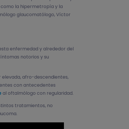
s como la hipermetropía y la
almólogo glaucomatólogo, Víctor
 esta enfermedad y alrededor del
síntomas notorios y su
r elevada, afro-descendientes,
cientes con antecedentes
te
al oftalmólogo con regularidad.
stintos tratamientos, no
laucoma.