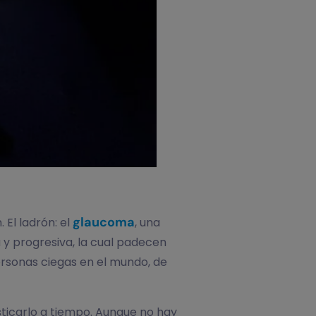
glaucoma
 El ladrón: el
, una
 y progresiva, la cual padecen
personas ciegas en el mundo, de
sticarlo a tiempo. Aunque no hay