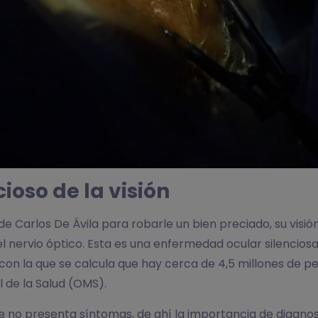
ioso de la visión
de Carlos De Ávila para robarle un bien preciado, su visión.
 nervio óptico. Esta es una enfermedad ocular silenciosa
y con la que se calcula que hay cerca de 4,5 millones de 
l de la Salud (OMS).
ue no presenta síntomas, de ahí la importancia de diagno