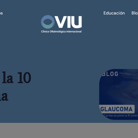
os
Educación
Bl
la 10
ma