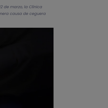
2 de marzo, la Clínica
imera causa de ceguera