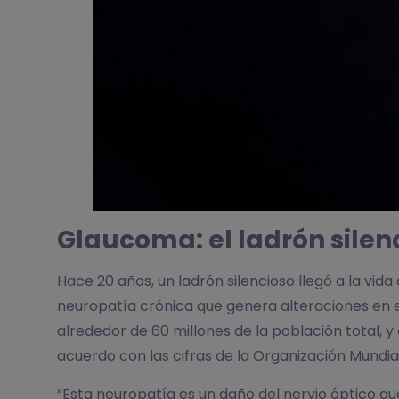
Glaucoma: el ladrón silenc
Hace 20 años, un ladrón silencioso llegó a la vida 
neuropatía crónica que genera alteraciones en el
alrededor de 60 millones de la población total, 
acuerdo con las cifras de la Organización Mundia
“Esta neuropatía es un daño del nervio óptico q