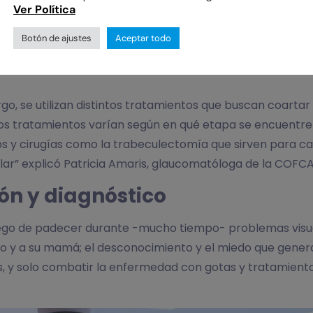
Ver Política
Botón de ajustes
Aceptar todo
o, se utilizan distintos tratamientos que buscan coartar 
os tratamientos varían según en qué etapa se encuentre
tivos y cirugías como la trabeculectomía que sirven para 
ar” explicó Patricia Amaris, glaucomatóloga de la COFCA
ón y diagnóstico
 luego de padecer durante -mucho tiempo- problemas visu
tío y a su mamá; el desconocimiento y el miedo que gener
ías, y solo combatir la enfermedad con gotas y tratamient