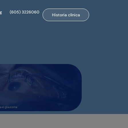
og
(605) 3226060
Historia clínica