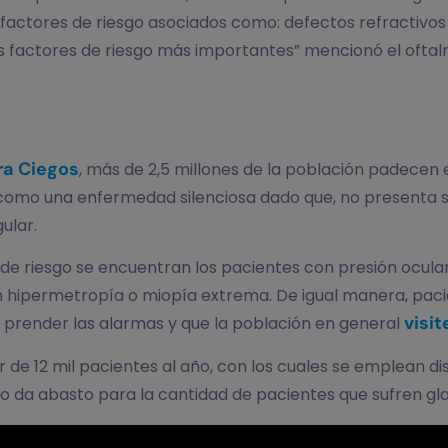
 o factores de riesgo asociados como: defectos refractivo
e los factores de riesgo más importantes” mencionó el oft
ra Ciegos
, más de 2,5 millones de la población padecen
a como una enfermedad silenciosa dado que, no presenta 
ular.
 de riesgo se encuentran los pacientes con presión ocula
con hipermetropía o miopía extrema. De igual manera, pa
visi
o prender las alarmas y que la población en general
de 12 mil pacientes al año, con los cuales se emplean di
 no da abasto para la cantidad de pacientes que sufren g