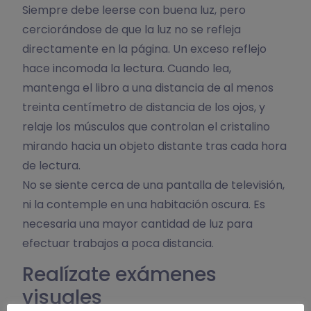
Siempre debe leerse con buena luz, pero
cerciorándose de que la luz no se refleja
directamente en la página. Un exceso reflejo
hace incomoda la lectura. Cuando lea,
mantenga el libro a una distancia de al menos
treinta centímetro de distancia de los ojos, y
relaje los músculos que controlan el cristalino
mirando hacia un objeto distante tras cada hora
de lectura.
No se siente cerca de una pantalla de televisión,
ni la contemple en una habitación oscura. Es
necesaria una mayor cantidad de luz para
efectuar trabajos a poca distancia.
Realízate exámenes
visuales