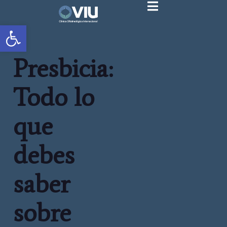
Abrir barra de herramientas
Presbicia:
Todo lo
que
debes
saber
sobre