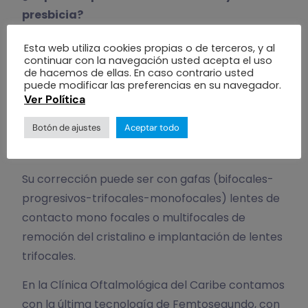
presbicia?
Actualmente esto no se puede lograr, ni
Esta web utiliza cookies propias o de terceros, y al
continuar con la navegación usted acepta el uso
prevenir, ni detener, es una progresión normal
de hacemos de ellas. En caso contrario usted
relacionada con la edad del paciente.
puede modificar las preferencias en su navegador.
Ver Política
Botón de ajustes
Aceptar todo
¿Cómo se corrige la presbicia?
Su corrección puede ser con gafas (bifocales-
progresivos-trifocales-monofocales) lentes de
contacto mono focales o multifocales de
remoción del cristalino e implantación de lentes
trifocales.
En la Clínica Oftalmológica del Caribe contamos
con la última tecnología de Femtosegundo, con