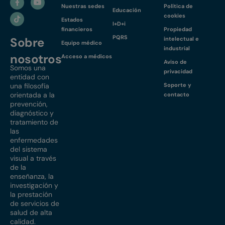
Nuestras sedes
Política de
Educación
cookies
Estados
I+D+i
financieros
Propiedad
PQRS
Sobre
intelectual e
Equipo médico
industrial
nosotros
Acceso a médicos
Aviso de
Somos una
privacidad
entidad con
una filosofía
Soporte y
orientada a la
contacto
prevención,
diagnóstico y
tratamiento de
las
enfermedades
del sistema
visual a través
de la
enseñanza, la
investigación y
la prestación
de servicios de
salud de alta
calidad.