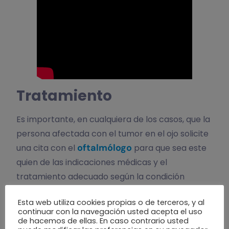
Tratamiento
Es importante, en cualquiera de los casos, que la
persona afectada con el tumor en el ojo solicite
oftalmólogo
una cita con el
para que sea este
quien de las indicaciones médicas y el
tratamiento adecuado según la condición
clínica del paciente. Algunos de estos
Esta web utiliza cookies propias o de terceros, y al
tratamientos incluyen:
continuar con la navegación usted acepta el uso
de hacemos de ellas. En caso contrario usted
Uso de lágrimas artificiales para mantener