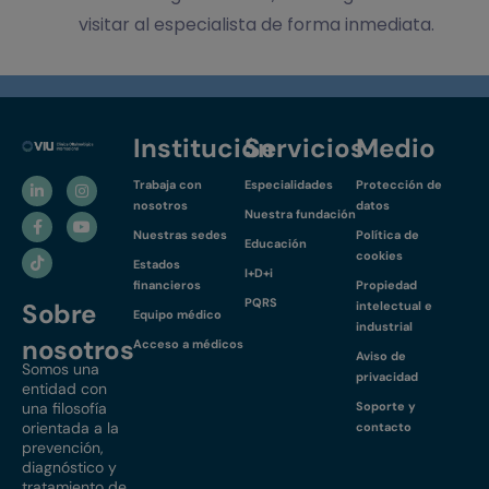
visitar al especialista de forma inmediata.
Institución
Servicios
Medio
Trabaja con
Especialidades
Protección de
nosotros
datos
Nuestra fundación
Nuestras sedes
Política de
Educación
cookies
Estados
I+D+i
financieros
Propiedad
PQRS
Sobre
intelectual e
Equipo médico
industrial
nosotros
Acceso a médicos
Aviso de
Somos una
privacidad
entidad con
una filosofía
Soporte y
orientada a la
contacto
prevención,
diagnóstico y
tratamiento de