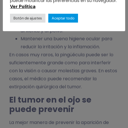
puede modificar las preferencias en su navegador.
Ver Política
los ojos hidratados.
Uso de gafas de sol para proteger los ojos
Botón de ajustes
Aceptar todo
de la luz ultravioleta y reducir la exposición
al viento y al polvo.
Mantener una buena higiene ocular para
reducir la irritación y la inflamación.
En casos muy raros, la pingüécula puede ser lo
suficientemente grande como para interferir
con la visión o causar molestias graves. En estos
casos, el médico puede recomendar la
extirpación quirúrgica del tumor.
El tumor en el ojo se
puede prevenir
La mejor manera de prevenir la aparición de