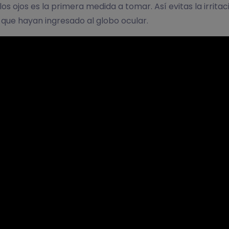
los ojos es la primera medida a tomar. Así evitas la irritac
que hayan ingresado al globo ocular.