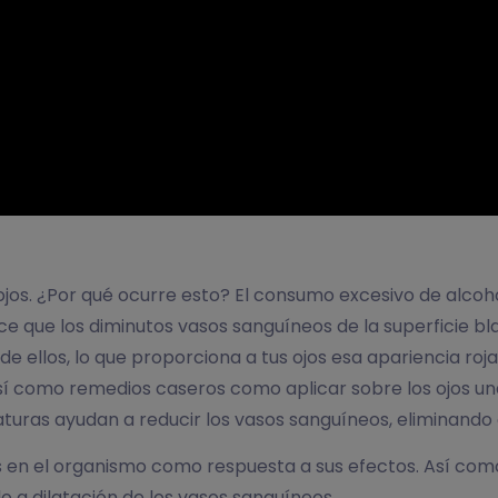
 rojos. ¿Por qué ocurre esto? El consumo excesivo de alc
ace que los diminutos vasos sanguíneos de la superficie bla
de ellos, lo que proporciona a tus ojos esa apariencia roja
, así como remedios caseros como aplicar sobre los ojos 
uras ayudan a reducir los vasos sanguíneos, eliminando el
os en el organismo como respuesta a sus efectos. Así com
do a dilatación de los vasos sanguíneos.