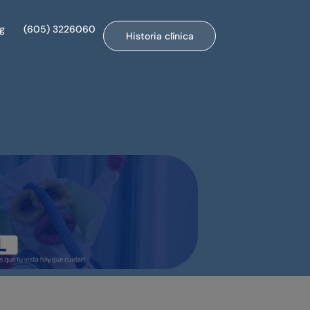
og
(605) 3226060
Historia clínica