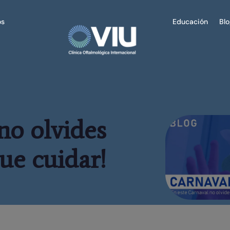
os
Educación
Bl
no olvides
ue cuidar!