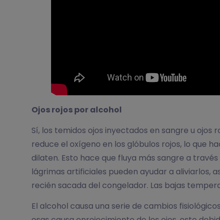
Ojos rojos por alcohol
Sí, los temidos ojos inyectados en sangre u ojos
reduce el oxígeno en los glóbulos rojos, lo que h
dilaten. Esto hace que fluya más sangre a través 
lágrimas artificiales pueden ayudar a aliviarlos
recién sacada del congelador. Las bajas temperat
El alcohol causa una serie de cambios fisiológic
osas causa enrojecimiento de los ojos, esto debi