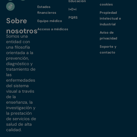
Educación
cookies
Estados
I+D+i
financieros
Propiedad
PQRS
Sobre
intelectual e
Equipo médico
industrial
nosotros
Acceso a médicos
Aviso de
Somos una
privacidad
entidad con
una filosofía
Soporte y
orientada a la
contacto
prevención,
diagnóstico y
tratamiento de
las
enfermedades
del sistema
visual a través
de la
enseñanza, la
investigación y
la prestación
de servicios de
salud de alta
calidad.