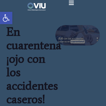
Abrir barra de herramientas
En
cuarentena
¡ojo con
los
accidentes
caseros!