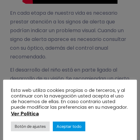
En cada etapa de nuestra vida es necesario
prestar atención a los signos de alerta que
podrían indicar un problema visual. Cuando un
signo de alerta aparece es necesario consultar
con su óptico, además del control anual
recomendado.
El desarrollo del niño está en parte ligado al
desarrollo de su visión. Se recomiendan un cierto
número de exámenes visuales que es
Esta web utiliza cookies propias o de terceros, y al
importante realizar. He aquí algunas
continuar con la navegación usted acepta el uso
de hacemos de ellas. En caso contrario usted
recomendaciones:
puede modificar las preferencias en su navegador.
Ver Política
Prestar atención, especialmente en caso de:
• Antecedentes familiares de trastornos
Botón de ajustes
Aceptar todo
oculares