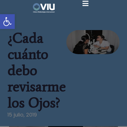
Abrir barra de herramientas
¿Cada
cuánto
debo
revisarme
los Ojos?
15 julio, 2019