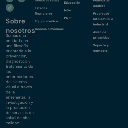
Nuestras sedes
Política de
Educación
cookies
Estados
I+D+i
financieros
Propiedad
PQRS
Sobre
intelectual e
Equipo médico
industrial
nosotros
Acceso a médicos
Aviso de
Somos una
privacidad
entidad con
una filosofía
Soporte y
orientada a la
contacto
prevención,
diagnóstico y
tratamiento de
las
enfermedades
del sistema
visual a través
de la
enseñanza, la
investigación y
la prestación
de servicios de
salud de alta
calidad.