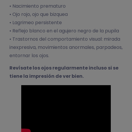
• Nacimiento prematuro
• Ojo rojo, ojo que bizquea
• Lagrimeo persistente
• Reflejo blanco en el agujero negro de la pupila
• Trastornos del comportamiento visual: mirada
inexpresiva, movimientos anormales, parpadeos,
entornar los ojos.
Revísate los ojos regularmente incluso si se
tiene la impresión de ver bien.