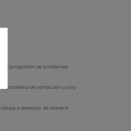
er la progresión de problemas
 un problema de refracción u otra
ontribuye a detectar de manera