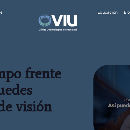
os
Educación
Bl
mpo frente
puedes
de visión