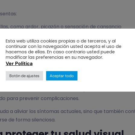
sentas:
allas, como ardor, picazón o sensación de cansancio
 computador o al finalizar la jornada
Esta web utiliza cookies propias o de terceros, y al
uerzo visual
continuar con la navegación usted acepta el uso de
ante
hacemos de ellas. En caso contrario usted puede
modificar las preferencias en su navegador.
entración visual durante periodos prolongados
Ver Política
idad, no deben normalizarse. Ignorarlos puede favorec
Botón de ajustes
Aceptar todo
 tratamiento específico.
entificar la causa de las molestias, determinar si existe
ado para prevenir complicaciones.
yuda a aliviar los síntomas actuales, sino que también c
e de forma silenciosa.
proteger tu salud visual