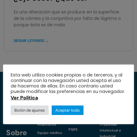
Es una alteración que se produce en la superficie
de la córnea y la conjuntiva por falta de lágrima o
porque ésta es de mala
SEGUIR LEYENDO →
Esta web utiliza cookies propias o de terceros, y al
continuar con la navegación usted acepta el uso
Institución
Servicios
Medio
de hacemos de ellas. En caso contrario usted
puede modificar las preferencias en su navegador.
Trabaja con
Especialidades
Protección de
Ver Política
nosotros
datos
Nuestra fundación
Botón de ajustes
Aceptar todo
Nuestras sedes
Política de
Educación
cookies
Estados
I+D+i
financieros
Propiedad
PQRS
Sobre
intelectual e
Equipo médico
industrial