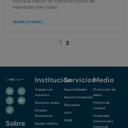
contra el cáncer de mama es motivo de
inspiración para todos
SEGUIR LEYENDO →
2
1
Institución
Servicios
Medio
Trabaja con
Especialidades
Protección de
nosotros
datos
Nuestra fundación
Nuestras sedes
Política de
Educación
cookies
Estados
I+D+i
financieros
Propiedad
PQRS
Sobre
intelectual e
Equipo médico
industrial