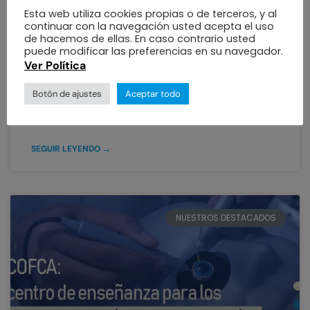
Importancia y Precauciones
Esta web utiliza cookies propias o de terceros, y al
continuar con la navegación usted acepta el uso
para Proteger Tus Ojos
de hacemos de ellas. En caso contrario usted
puede modificar las preferencias en su navegador.
Ver Política
El próximo sábado 14 de octubre, los cielos de
Colombia nos brindarán un espectáculo celestial
Botón de ajustes
Aceptar todo
extraordinario: un eclipse solar. Este fenómeno,
que ocurre cuando
SEGUIR LEYENDO →
NUESTROS DESTACADOS