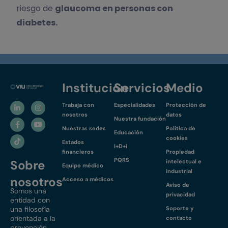
riesgo de
glaucoma en personas con
diabetes.
Institución
Servicios
Medio
Trabaja con
Especialidades
Protección de
nosotros
datos
Nuestra fundación
Nuestras sedes
Política de
Educación
cookies
Estados
I+D+i
financieros
Propiedad
PQRS
Sobre
intelectual e
Equipo médico
industrial
nosotros
Acceso a médicos
Aviso de
Somos una
privacidad
entidad con
una filosofía
Soporte y
orientada a la
contacto
prevención,