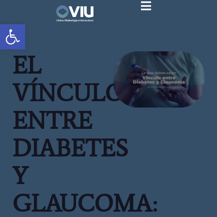
Abrir barra de herramientas
EL
VÍNCULO
ENTRE
DIABETES
Y
GLAUCOMA: