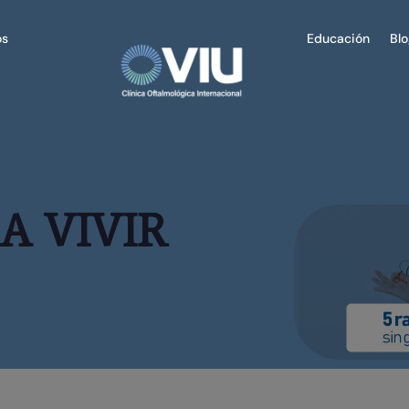
os
Educación
Bl
A VIVIR