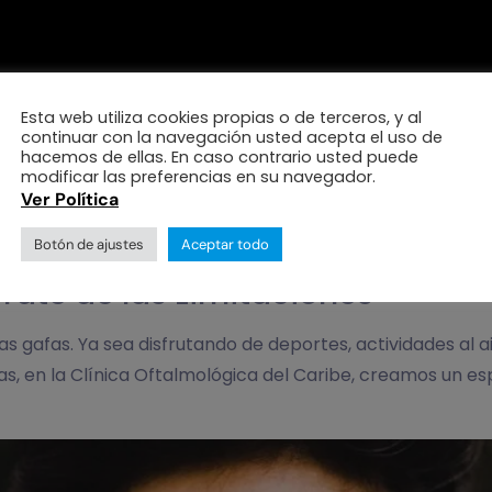
la cirugía refractiva y de cómo se sienten al liberarse de las gafas.
Esta web utiliza cookies propias o de terceros, y al
na Tranquilidad Continua
continuar con la navegación usted acepta el uso de
hacemos de ellas. En caso contrario usted puede
modificar las preferencias en su navegador.
lastia es esencial para garantizar los mejores resultados 
Ver Política
prevenir y tratar posibles complicaciones debido a su ex
Botón de ajustes
Aceptar todo
bérate de las Limitaciones
 las gafas. Ya sea disfrutando de deportes, actividades al 
s, en la Clínica Oftalmológica del Caribe, creamos un esp