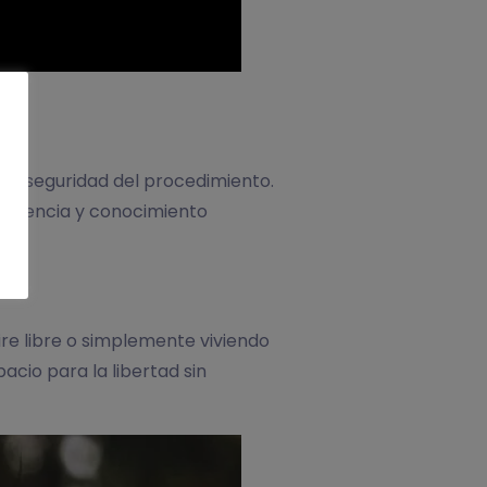
y la seguridad del procedimiento.
periencia y conocimiento
aire libre o simplemente viviendo
acio para la libertad sin