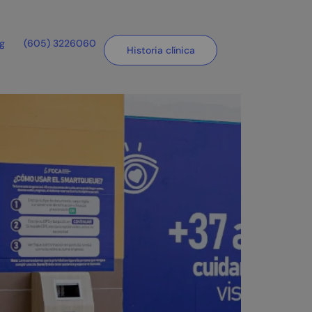
og
(605) 3226060
Historia clínica