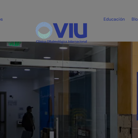
es
os
Educación
Bl