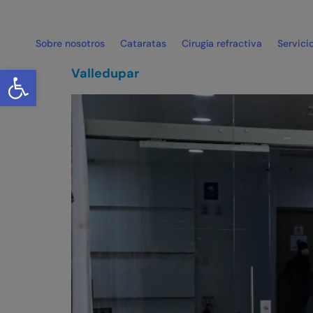
Archivos:
Sed
Sobre nosotros
Cataratas
Cirugía refractiva
Servici
Abrir barra de herramientas
Valledupar