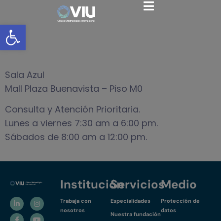
VIU Mall Plaza
Abrir barra de herramientas
Buenavista
Sala Azul
Mall Plaza Buenavista – Piso M0
Consulta y Atención Prioritaria.
Lunes a viernes 7:30 am a 6:00 pm.
Sábados de 8:00 am a 12:00 pm.
Institución
Servicios
Medio
Trabaja con
Especialidades
Protección de
nosotros
datos
Nuestra fundación