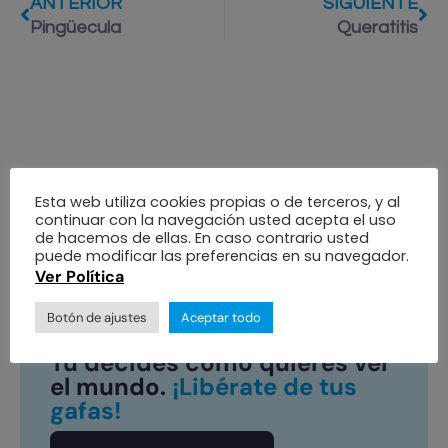
ANTERIOR
SIGUIENTE
Pingüecula
Queratitis
Esta web utiliza cookies propias o de terceros, y al
continuar con la navegación usted acepta el uso
de hacemos de ellas. En caso contrario usted
puede modificar las preferencias en su navegador.
Ver Política
Botón de ajustes
Aceptar todo
#MejorSinGafas
Tú decides cómo quieres ver
el mundo.
¡Libérate de tus
gafas!