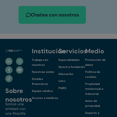
Chatea con nosotros
Institución
Servicios
Medio
Trabaja con
Especialidades
Protección de
nosotros
datos
Nuestra fundación
Nuestras sedes
Política de
Educación
cookies
Estados
I+D+i
financieros
Propiedad
PQRS
Sobre
intelectual e
Equipo médico
industrial
nosotros
Acceso a médicos
Aviso de
Somos una
privacidad
entidad con
una filosofía
Soporte y