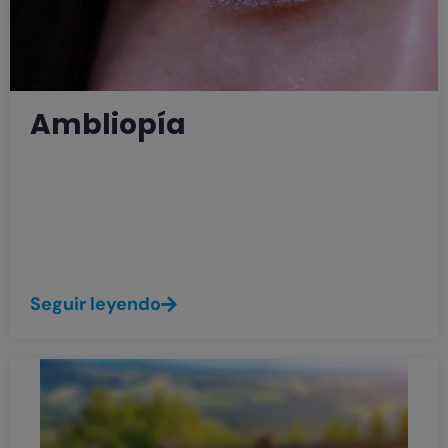
Ambliopía
La ambliopía también conocida como ojo
perezoso, es una alteración en la que uno
o los dos ojos no alzan la agudeza visual
esperada.
Seguir leyendo