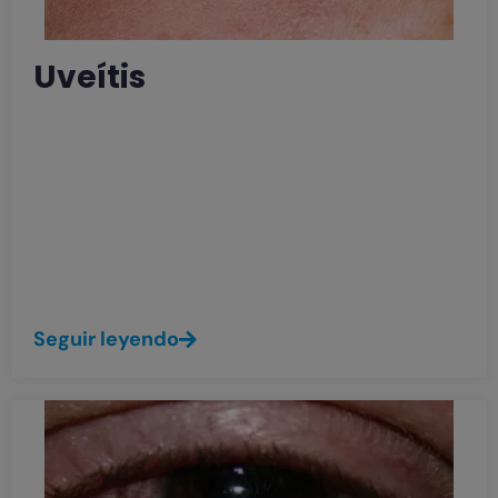
Uveítis
El ojo tiene tres capas de tejido diferentes
alrededor de una cavidad central. La más
externa es la esclera (la capa blanca del
ojo), y la más interna es la retina (tejido
responsable de formar imágenes en el
fondo del ojo).
Seguir leyendo