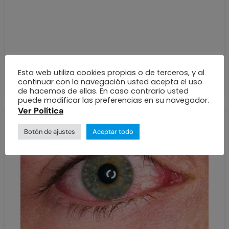
La ambliopía también conocida como ojo
perezoso, es una alteración en la que uno
o los dos ojos no alzan la agudeza visual
esperada.
Esta web utiliza cookies propias o de terceros, y al
Seguir leyendo
continuar con la navegación usted acepta el uso
de hacemos de ellas. En caso contrario usted
puede modificar las preferencias en su navegador.
Ver Política
Botón de ajustes
Aceptar todo