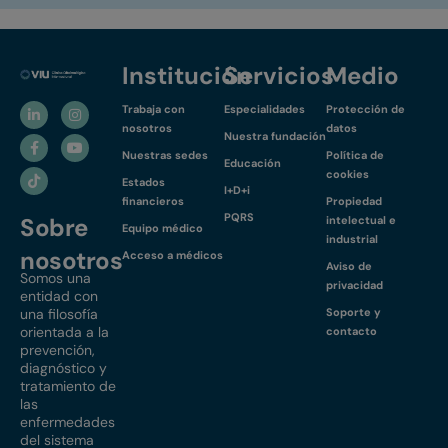
Institución
Servicios
Medio
Trabaja con
Especialidades
Protección de
nosotros
datos
Nuestra fundación
Nuestras sedes
Política de
Educación
cookies
Estados
I+D+i
financieros
Propiedad
PQRS
Sobre
intelectual e
Equipo médico
industrial
nosotros
Acceso a médicos
Aviso de
Somos una
privacidad
entidad con
una filosofía
Soporte y
orientada a la
contacto
prevención,
diagnóstico y
tratamiento de
las
enfermedades
del sistema