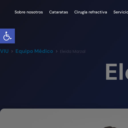
Sobre nosotros
Cataratas
Cirugía refractiva
Servici
Abrir barra de herramientas
VIU
Equipo Médico
Eleida Marzal
El