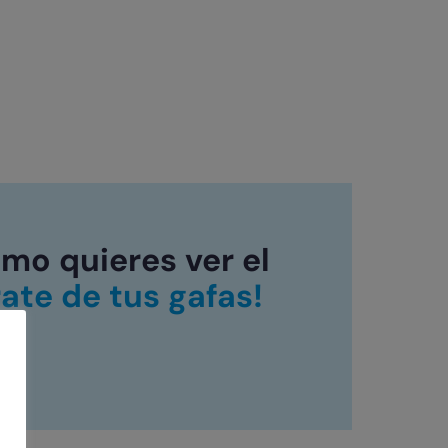
mo quieres ver el
rate de tus gafas!