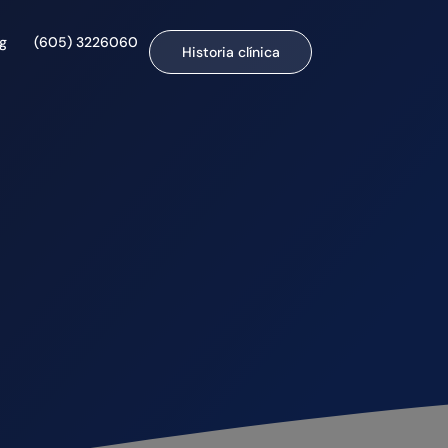
og
(605) 3226060
Historia clínica