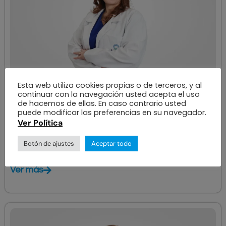
Esta web utiliza cookies propias o de terceros, y al
continuar con la navegación usted acepta el uso
OFTALMÓLOGO
de hacemos de ellas. En caso contrario usted
Nora Gómez
puede modificar las preferencias en su navegador.
Ver Política
ÁREAS DE ESPECIALIZACIÓN
Botón de ajustes
Aceptar todo
Glaucoma
Ver más