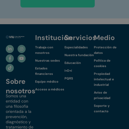
Institución
Servicios
Medio
Trabaja con
Especialidades
Protección de
nosotros
datos
Nuestra fundación
Nuestras sedes
Política de
Educación
cookies
Estados
I+D+i
financieros
Propiedad
PQRS
Sobre
intelectual e
Equipo médico
industrial
nosotros
Acceso a médicos
Aviso de
Somos una
privacidad
entidad con
una filosofía
Soporte y
orientada a la
contacto
prevención,
diagnóstico y
tratamiento de