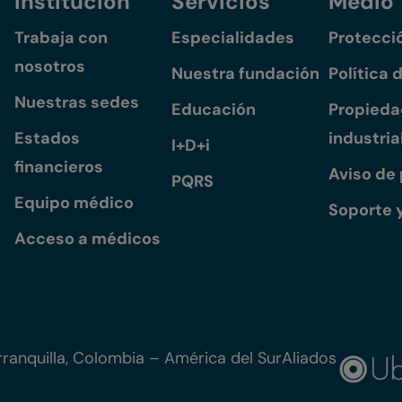
Institución
Servicios
Medio
Trabaja con
Especialidades
Protecci
nosotros
Nuestra fundación
Política 
Nuestras sedes
Educación
Propiedad
Estados
industria
I+D+i
financieros
Aviso de
PQRS
Equipo médico
Soporte 
Acceso a médicos
ranquilla, Colombia – América del Sur
Aliados