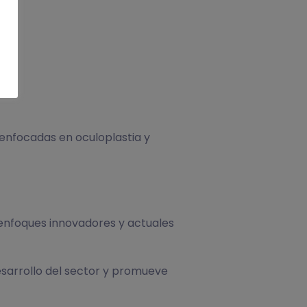
 enfocadas en oculoplastia y
enfoques innovadores y actuales
esarrollo del sector y promueve