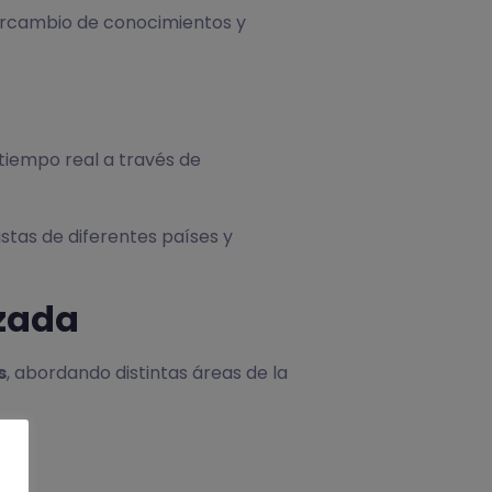
tercambio de conocimientos y
 tiempo real a través de
stas de diferentes países y
zada
s
, abordando distintas áreas de la