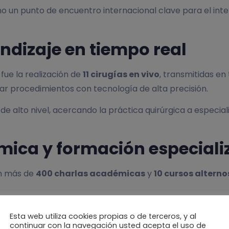
omo un punto de encuentro internacional clave para el in
ndizaje en tiempo real
ue la realización de
11 cirugías en vivo
, transmitidas en
var procedimientos con tecnología de alta precisión.
 alto nivel, acercando la práctica quirúrgica a especiali
ica y formación especiali
on más de
400 charlas académicas
y
10 cursos alterno
Esta web utiliza cookies propias o de terceros, y al
continuar con la navegación usted acepta el uso de