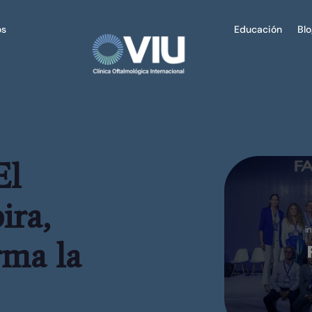
os
Educación
Bl
El
ira,
rma la