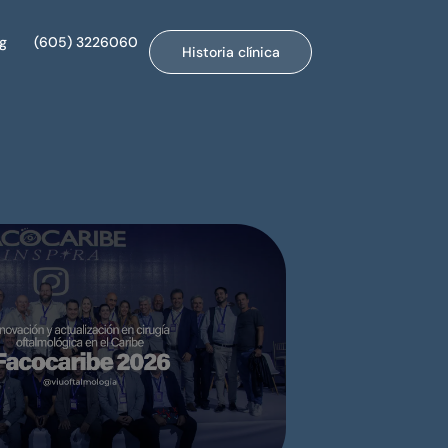
og
(605) 3226060
Historia clínica