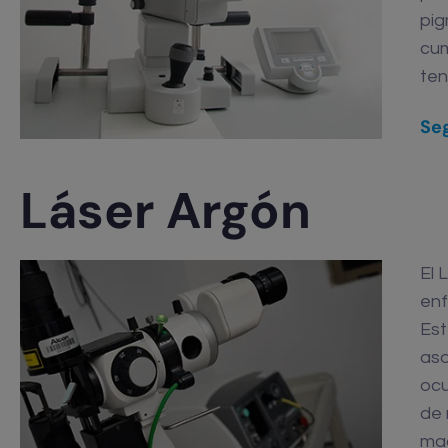
pig
cum
ten
Seg
Láser Argón
El 
enf
Est
aso
ocu
de 
mac