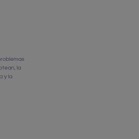
 problemas
otean, la
 y la