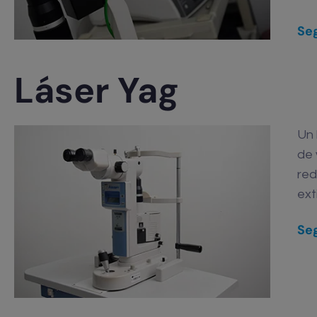
Seg
Láser Yag
Un 
de 
red
ext
Seg