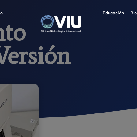
os
Educación
Bl
nto
Versión