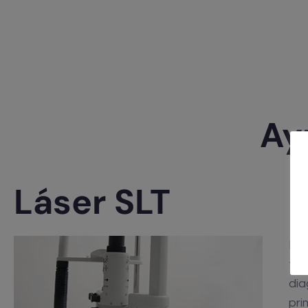
Ay
Láser SLT
La 
ter
dia
pri