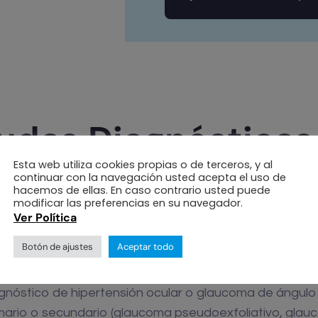
udas Diagnósticas
Esta web utiliza cookies propias o de terceros, y al
continuar con la navegación usted acepta el uso de
hacemos de ellas. En caso contrario usted puede
modificar las preferencias en su navegador.
Ver Política
Botón de ajustes
Aceptar todo
trabeculoplastia Láser Selectiva (SLT) es una alternati
apéutica, eficaz y segura que se ofrece a pacientes c
gnóstico de hipertensión ocular o glaucoma de ángulo 
mario o secundario (glaucoma pseudoexfoliativo, gla