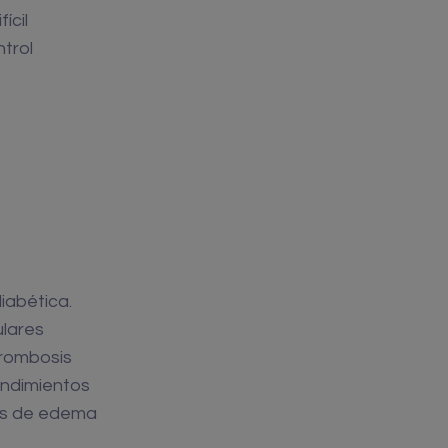
ícil
ntrol
iabética.
ulares
trombosis
endimientos
sos de edema