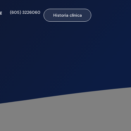
og
(605) 3226060
Historia clínica