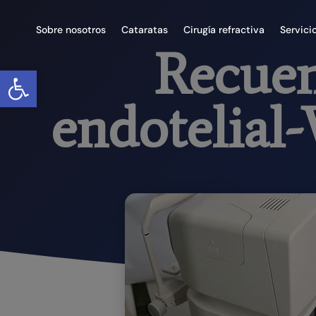
Sobre nosotros
Cataratas
Cirugía refractiva
Servici
Recue
Abrir barra de herramientas
endotelial-