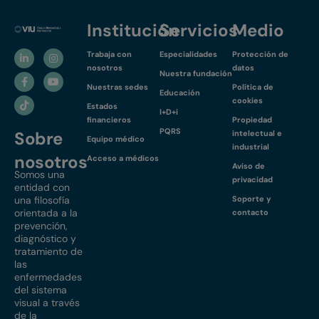
Institución
Servicios
Medio
Trabaja con
Especialidades
Protección de
nosotros
datos
Nuestra fundación
Nuestras sedes
Política de
Educación
cookies
Estados
I+D+i
financieros
Propiedad
PQRS
Sobre
intelectual e
Equipo médico
industrial
nosotros
Acceso a médicos
Aviso de
Somos una
privacidad
entidad con
una filosofía
Soporte y
orientada a la
contacto
prevención,
diagnóstico y
tratamiento de
las
enfermedades
del sistema
visual a través
de la