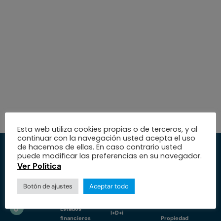
Esta web utiliza cookies propias o de terceros, y al
continuar con la navegación usted acepta el uso
de hacemos de ellas. En caso contrario usted
Institución
Servicios
Medio
puede modificar las preferencias en su navegador.
Ver Política
Trabaja con
Especialidades
Protección de
nosotros
datos
Botón de ajustes
Aceptar todo
Nuestra fundación
Nuestras sedes
Política de
Educación
cookies
Estados
I+D+i
financieros
Propiedad