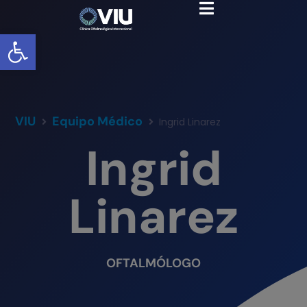
Abrir barra de herramientas
VIU
Equipo Médico
Ingrid Linarez
Ingrid
Linarez
OFTALMÓLOGO