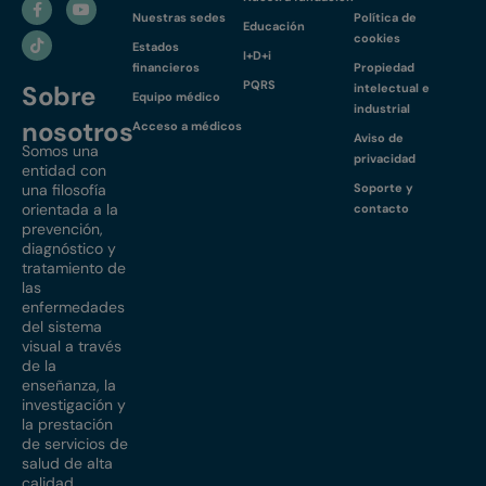
Nuestras sedes
Política de
Educación
cookies
Estados
I+D+i
financieros
Propiedad
PQRS
Sobre
intelectual e
Equipo médico
industrial
nosotros
Acceso a médicos
Aviso de
Somos una
privacidad
entidad con
una filosofía
Soporte y
orientada a la
contacto
prevención,
diagnóstico y
tratamiento de
las
enfermedades
del sistema
visual a través
de la
enseñanza, la
investigación y
la prestación
de servicios de
salud de alta
calidad.