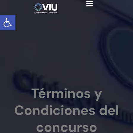
Términos y
Abrir barra de herramientas
Condiciones del
Concurso
Términos y
Condiciones del
concurso