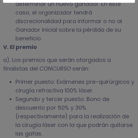
determinar un nuevo ganador. En este
caso, el organizador tendrá
discrecionalidad para informar o no al
Ganador inicial sobre la pérdida de su
beneficio.
V. El premio
a). Los premios que serán otorgados a
finalistas del
CONCURSO
serán:
Primer puesto: Exámenes pre-quirúrgicos y
cirugía refractiva 100% láser.
Segundo y tercer puesto: Bono de
descuento por 50% y 30%
(respectivamente) para la realización de
la cirugía láser con la que podrán quitarse
las gafas.