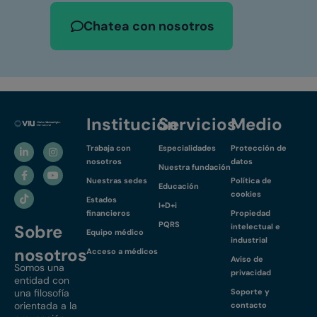
Chatea con nosotros
Institución
Servicios
Medio
Trabaja con
Especialidades
Protección de
nosotros
datos
Nuestra fundación
Nuestras sedes
Política de
Educación
cookies
Estados
I+D+i
financieros
Propiedad
PQRS
Sobre
intelectual e
Equipo médico
industrial
nosotros
Acceso a médicos
Aviso de
Somos una
privacidad
entidad con
una filosofía
Soporte y
orientada a la
contacto