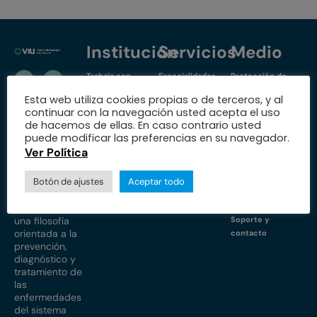
Institución
Servicios
Medio
Trabaja con
Especialidades
Protección de
nosotros
datos
Nuestra fundación
Esta web utiliza cookies propias o de terceros, y al
Nuestras sedes
Política de
continuar con la navegación usted acepta el uso
Educación
cookies
de hacemos de ellas. En caso contrario usted
Estados
I+D+i
puede modificar las preferencias en su navegador.
financieros
Propiedad
Ver Política
PQRS
Sobre
intelectual e
Equipo médico
industrial
nosotros
Acceso a médicos
Botón de ajustes
Aceptar todo
Aviso de
Somos una
privacidad
entidad con
una filosofía
Soporte y
orientada a la
contacto
prevención,
diagnóstico y
tratamiento de
las
enfermedades
del sistema