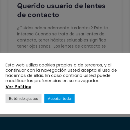
Querido usuario de lentes
de contacto
¿Cuidas adecuadamente tus lentes? Esto te
interesa Cuando se trata de usar lentes de
contacto, tener hábitos saludables significa
tener ojos sanos. Los lentes de contacto te
SEGUIR LEYENDO →
Esta web utiliza cookies propias o de terceros, y al
continuar con la navegación usted acepta el uso de
hacemos de ellas. En caso contrario usted puede
modificar las preferencias en su navegador.
Ver Política
Botón de ajustes
Aceptar todo