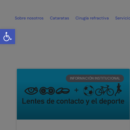
Sobre nosotros
Cataratas
Cirugía refractiva
Servici
Abrir barra de herramientas
INFORMACIÓN INSTITUCIONAL