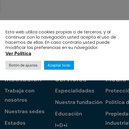
Esta web utiliza cookies propias o de terceros, y al
continuar con la navegación usted acepta el uso de
hacemos de ellas. En caso contrario usted puede
modificar las preferencias en su navegador.
Ver Política
Botón de ajustes
Aceptar todo
Institución
Servicios
Medio
Trabaja con
Especialidades
Protecci
nosotros
Nuestra fundación
Política 
Nuestras sedes
Educación
Propiedad
Estados
industria
I+D+i