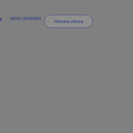
og
(605) 3226060
Historia clínica