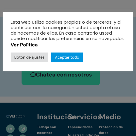
Esta web utiliza cookies propias o de terceros, y al
continuar con la navegación usted acepta el uso
Pide tu cita ahora
de hacemos de ellas. En caso contrario usted
puede modificar las preferencias en su navegador.
Contáctanos, nuestros asesores están
Ver Política
listos para atenderte
Botón de ajustes
Aceptar todo
Chatea con nosotros
Institución
Servicios
Medio
Trabaja con
Especialidades
Protección de
nosotros
datos
Nuestra fundación