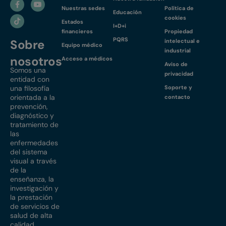
Nuestras sedes
Política de
Educación
cookies
Estados
I+D+i
financieros
Propiedad
PQRS
Sobre
intelectual e
Equipo médico
industrial
nosotros
Acceso a médicos
Aviso de
Somos una
privacidad
entidad con
una filosofía
Soporte y
orientada a la
contacto
prevención,
diagnóstico y
tratamiento de
las
enfermedades
del sistema
visual a través
de la
enseñanza, la
investigación y
la prestación
de servicios de
salud de alta
calidad.