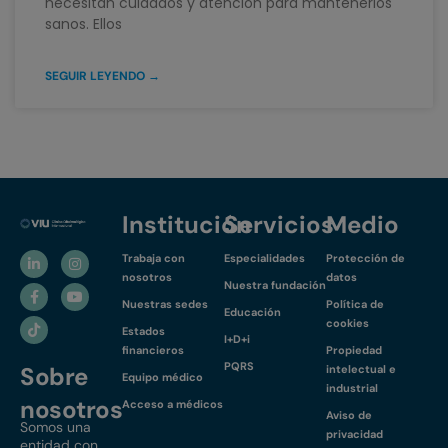
necesitan cuidados y atención para mantenerlos
sanos. Ellos
SEGUIR LEYENDO →
Institución
Servicios
Medio
Trabaja con
Especialidades
Protección de
nosotros
datos
Nuestra fundación
Nuestras sedes
Política de
Educación
cookies
Estados
I+D+i
financieros
Propiedad
PQRS
Sobre
intelectual e
Equipo médico
industrial
nosotros
Acceso a médicos
Aviso de
Somos una
privacidad
entidad con