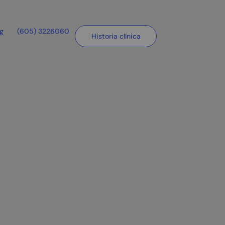
og
(605) 3226060
Historia clínica