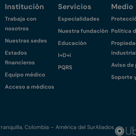
Institución
Servicios
Medio
Trabaja con
Especialidades
Protecci
nosotros
Nuestra fundación
Política 
Nuestras sedes
Educación
Propiedad
Estados
industria
I+D+i
financieros
Aviso de
PQRS
Equipo médico
Soporte 
Acceso a médicos
ranquilla, Colombia – América del Sur
Aliados