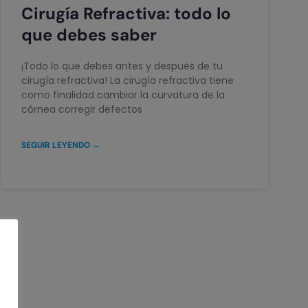
Cirugía Refractiva: todo lo
que debes saber
¡Todo lo que debes antes y después de tu
cirugía refractiva! La cirugía refractiva tiene
como finalidad cambiar la curvatura de la
córnea corregir defectos
SEGUIR LEYENDO →