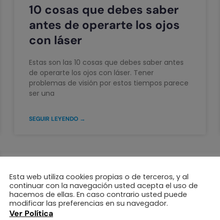
10 cosas que debes saber
antes de operarte los ojos
con láser
Estas son las 10 cosas que debes saber antes
de operarte los ojos con láser. Tener
problemas de visión por estos tiempos parece
ser una
SEGUIR LEYENDO →
Esta web utiliza cookies propias o de terceros, y al
continuar con la navegación usted acepta el uso de
hacemos de ellas. En caso contrario usted puede
modificar las preferencias en su navegador.
Ver Política