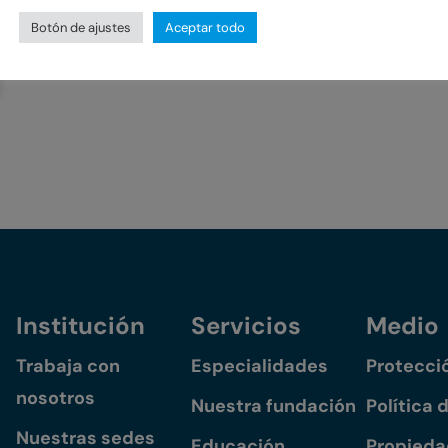
Botón de ajustes
Aceptar todo
Institución
Servicios
Medio
Trabaja con
Especialidades
Protecci
nosotros
Nuestra fundación
Política 
Nuestras sedes
Educación
Propiedad