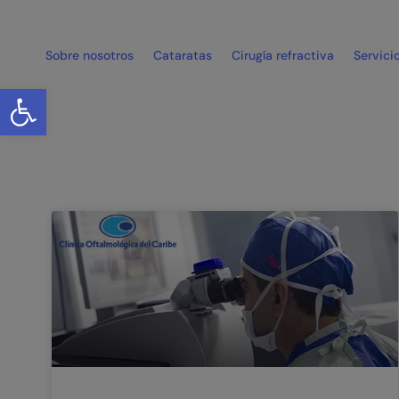
Sobre nosotros
Cataratas
Cirugía refractiva
Servici
Abrir barra de herramientas