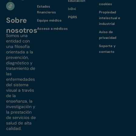
Educación
cookies
Estados
I+D+i
financieros
Propiedad
PQRS
Sobre
intelectual e
Equipo médico
industrial
nosotros
Acceso a médicos
Aviso de
Somos una
privacidad
entidad con
una filosofía
Soporte y
orientada a la
contacto
prevención,
diagnóstico y
tratamiento de
las
enfermedades
del sistema
visual a través
de la
enseñanza, la
investigación y
la prestación
de servicios de
salud de alta
calidad.