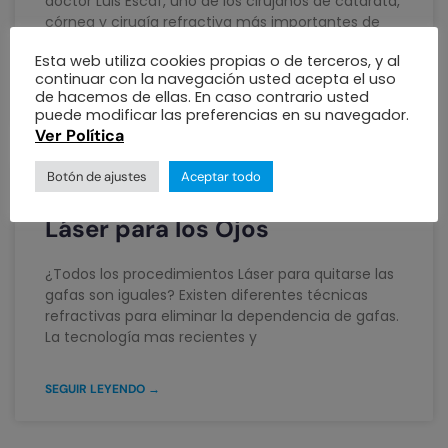
doctor Luis Escaf, uno de los cirujanos de catarata,
córnea y cirugía refractiva más importantes de
Latinoamérica
Esta web utiliza cookies propias o de terceros, y al
continuar con la navegación usted acepta el uso
de hacemos de ellas. En caso contrario usted
SEGUIR LEYENDO →
puede modificar las preferencias en su navegador.
Ver Política
Botón de ajustes
Aceptar todo
Preguntas Frecuentes: Cirugía
Láser para los Ojos
¿Todos los procedimientos Láser para quitarse las
gafas son iguales? Existen diferentes técnicas
refractivas para eliminar la dependencia de gafas.
La tecnología mas recientes y
SEGUIR LEYENDO →