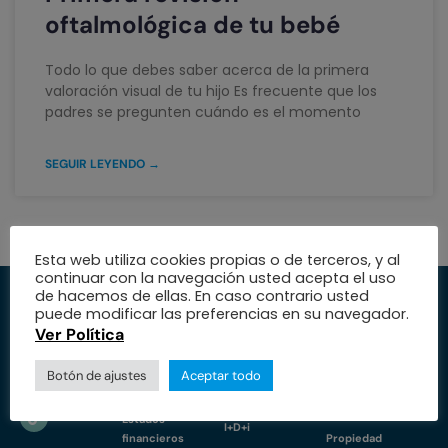
oftalmológica de tu bebé
Todo lo que debes saber acerca de la primera
valoración visual de tu hijo Es frecuente que los
padres se pregunten cuándo es el momento
SEGUIR LEYENDO →
Esta web utiliza cookies propias o de terceros, y al
continuar con la navegación usted acepta el uso
de hacemos de ellas. En caso contrario usted
Institución
Servicios
Medio
puede modificar las preferencias en su navegador.
Ver Política
Trabaja con
Especialidades
Protección de
nosotros
datos
Nuestra fundación
Botón de ajustes
Aceptar todo
Nuestras sedes
Política de
Educación
cookies
Estados
I+D+i
financieros
Propiedad