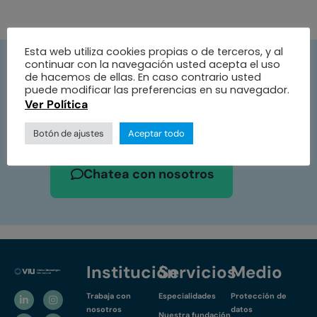
Esta web utiliza cookies propias o de terceros, y al
continuar con la navegación usted acepta el uso
Pide tu cita ahora
de hacemos de ellas. En caso contrario usted
puede modificar las preferencias en su navegador.
Contáctanos, nuestros asesores están
Ver Política
listos para atenderte
Botón de ajustes
Aceptar todo
Chatea con nosotros
Institución
Servicios
Medio
Trabaja con
Especialidades
Protección de
nosotros
datos
Nuestra fundación