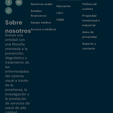
Nuestras sedes
Política de
Educación
cookies
Estados
I+D+i
financieros
Propiedad
PQRS
Sobre
intelectual e
Equipo médico
industrial
nosotros
Acceso a médicos
Aviso de
Somos una
privacidad
entidad con
una filosofía
Soporte y
orientada a la
contacto
prevención,
diagnóstico y
tratamiento de
las
enfermedades
del sistema
visual a través
de la
enseñanza, la
investigación y
la prestación
de servicios de
salud de alta
calidad.