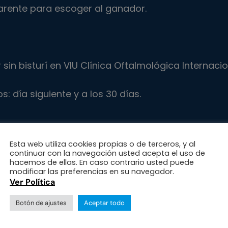
arente para escoger al ganador.
r sin bisturí en VIU Clínica Oftalmológica Internac
s: día siguiente y a los 30 días.
** sobre el valor del procedimiento refractivo qu
Esta web utiliza cookies propias o de terceros, y al
continuar con la navegación usted acepta el uso de
hacemos de ellas. En caso contrario usted puede
modificar las preferencias en su navegador.
Ver Política
** en procedimientos refractivos, válido por tiem
Botón de ajustes
Aceptar todo