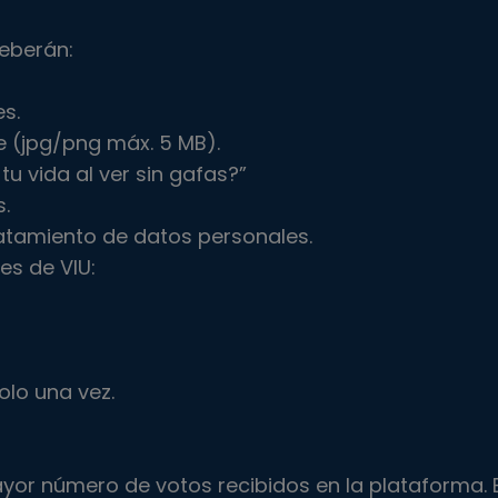
deberán:
s.
te (jpg/png máx. 5 MB).
u vida al ver sin gafas?”
.
ratamiento de datos personales.
les de VIU:
lo una vez.
ayor número de votos recibidos en la plataforma. 