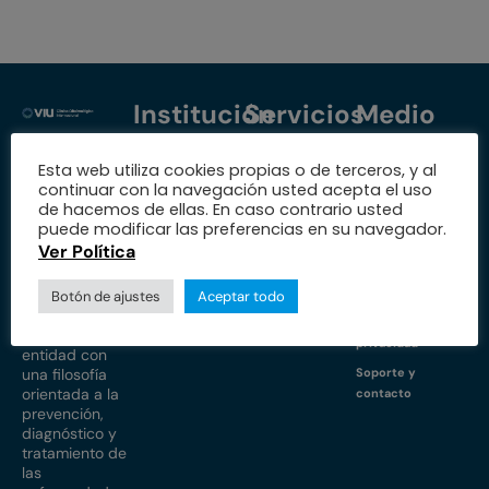
Institución
Servicios
Medio
Trabaja con
Especialidades
Protección de
Esta web utiliza cookies propias o de terceros, y al
nosotros
datos
Nuestra fundación
continuar con la navegación usted acepta el uso
Nuestras sedes
Política de
de hacemos de ellas. En caso contrario usted
Educación
cookies
puede modificar las preferencias en su navegador.
Estados
I+D+i
Ver Política
financieros
Propiedad
PQRS
Sobre
intelectual e
Equipo médico
industrial
Botón de ajustes
Aceptar todo
nosotros
Acceso a médicos
Aviso de
Somos una
privacidad
entidad con
una filosofía
Soporte y
orientada a la
contacto
prevención,
diagnóstico y
tratamiento de
las