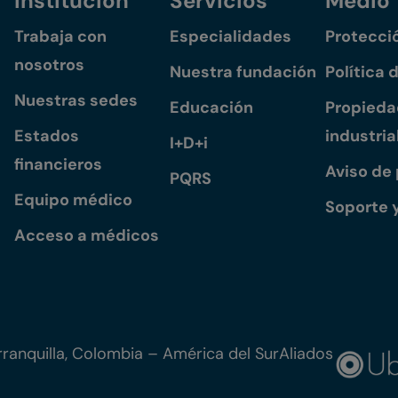
Institución
Servicios
Medio
Trabaja con
Especialidades
Protecci
nosotros
Nuestra fundación
Política 
Nuestras sedes
Educación
Propiedad
Estados
industria
I+D+i
financieros
Aviso de
PQRS
Equipo médico
Soporte 
Acceso a médicos
ranquilla, Colombia – América del Sur
Aliados