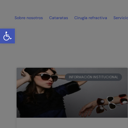
Sobre nosotros
Cataratas
Cirugía refractiva
Servici
Abrir barra de herramientas
INFORMACIÓN INSTITUCIONAL