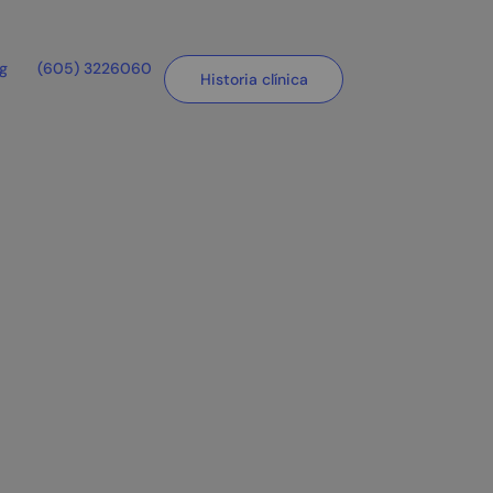
og
(605) 3226060
Historia clínica