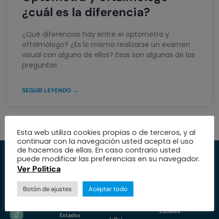
¿cuál es la diferencia?
¿Qué diferencias hay entre el optómetra y
oftalmólogo? ¿Es lo mismo realizarse un examen
visual con alguno de ellos? Esas son algunas de las
preguntas
SEGUIR LEYENDO →
Esta web utiliza cookies propias o de terceros, y al
continuar con la navegación usted acepta el uso
de hacemos de ellas. En caso contrario usted
puede modificar las preferencias en su navegador.
Institución
Servicios
Medio
Ver Política
Trabaja con
Especialidades
Protección de
Botón de ajustes
Aceptar todo
nosotros
datos
Nuestra fundación
Nuestras sedes
Política de
Educación
cookies
Estados