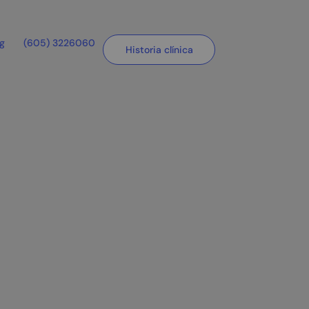
og
(605) 3226060
Historia clínica