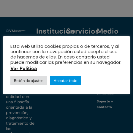
Institución
Servicios
Medio
Trabaja con
Especialidades
Protección de
Esta web utiliza cookies propias o de terceros, y al
nosotros
datos
Nuestra fundación
continuar con la navegación usted acepta el uso
Nuestras sedes
Política de
de hacemos de ellas. En caso contrario usted
Educación
cookies
puede modificar las preferencias en su navegador.
Estados
I+D+i
Ver Política
financieros
Propiedad
PQRS
Sobre
intelectual e
Equipo médico
industrial
Botón de ajustes
Aceptar todo
nosotros
Acceso a médicos
Aviso de
Somos una
privacidad
entidad con
una filosofía
Soporte y
orientada a la
contacto
prevención,
diagnóstico y
tratamiento de
las