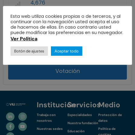
4,676
VOTOS
Esta web utiliza cookies propias o de terceros, y al
continuar con la navegación usted acepta el uso
7,793
de hacemos de ellas. En caso contrario usted
VISTAS
puede modificar las preferencias en su navegador.
Ver Política
7 meses
DESDE SU PUBLICACIÓN
Botón de ajustes
Aceptar todo
Votación
Institución
Servicios
Medio
Trabaja con
Especialidades
Protección de
nosotros
datos
Nuestra fundación
Nuestras sedes
Política de
Educación
cookies