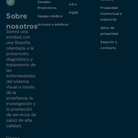
Estados
I+D+i
financieros
Propiedad
PQRS
Sobre
intelectual e
Equipo médico
industrial
nosotros
Acceso a médicos
Aviso de
Somos una
privacidad
entidad con
una filosofía
Soporte y
orientada a la
contacto
prevención,
diagnóstico y
tratamiento de
las
enfermedades
del sistema
visual a través
de la
enseñanza, la
investigación y
la prestación
de servicios de
salud de alta
calidad.
Correo