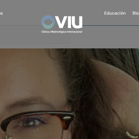
0137
os
Educación
Bl