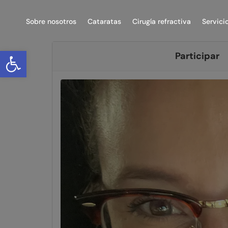
Submission 4
Sobre nosotros
Cataratas
Cirugía refractiva
Servici
Abrir barra de herramientas
Participar