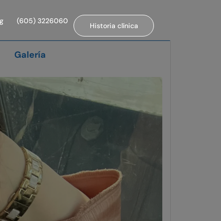
og
(605) 3226060
Historia clínica
Galería