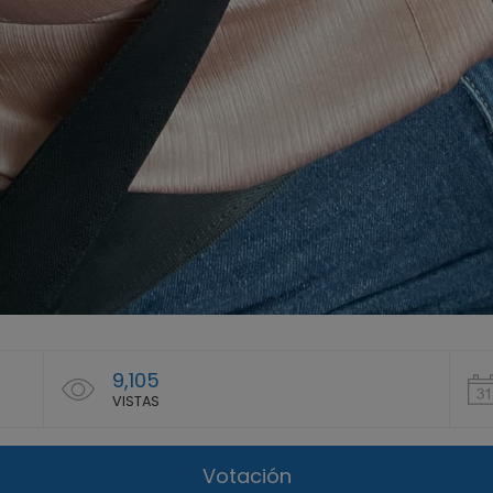
9,105
VISTAS
Votación