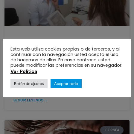
Trasplante de Córnea por
Esta web utiliza cookies propias o de terceros, y al
queratocono
continuar con la navegación usted acepta el uso
de hacemos de ellas. En caso contrario usted
puede modificar las preferencias en su navegador.
EVITA EL TRASPLANTE DE CÓRNEA POR
Ver Política
QUERATOCONO El doctor Luis Escaf, Director
científico de la Clínica Oftalmológica del Caribe
Botón de ajustes
Aceptar todo
da a conocer un procedimiento que
SEGUIR LEYENDO →
CÓRNEA