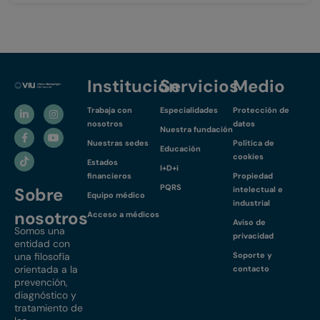
Institución
Servicios
Medio
Trabaja con
Especialidades
Protección de
nosotros
datos
Nuestra fundación
Nuestras sedes
Política de
Educación
cookies
Estados
I+D+i
financieros
Propiedad
PQRS
Sobre
intelectual e
Equipo médico
industrial
nosotros
Acceso a médicos
Aviso de
Somos una
privacidad
entidad con
una filosofía
Soporte y
orientada a la
contacto
prevención,
diagnóstico y
tratamiento de