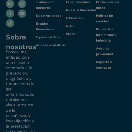
Trabaja con
Especialidades
Protección de
nosotros
datos
Nuestra fundación
Nuestras sedes
Política de
Educación
cookies
Estados
I+D+i
financieros
Propiedad
PQRS
Sobre
intelectual e
Equipo médico
industrial
nosotros
Acceso a médicos
Aviso de
Somos una
privacidad
entidad con
una filosofía
Soporte y
orientada a la
contacto
prevención,
diagnóstico y
tratamiento de
las
enfermedades
del sistema
visual a través
de la
enseñanza, la
investigación y
la prestación
de servicios de