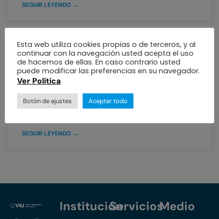
SEGUIR LEYENDO →
Esta web utiliza cookies propias o de terceros, y al
Epidemia de Conjuntivitis
continuar con la navegación usted acepta el uso
de hacemos de ellas. En caso contrario usted
puede modificar las preferencias en su navegador.
Alerta por brote de conjuntivitis en la ciudad de
Ver Política
Barranquilla El Observatorio epidemiológico de la
Clínica Oftalmológica del Caribe, alerta a la
Botón de ajustes
Aceptar todo
población de Barranquilla,
SEGUIR LEYENDO →
Institución
Servicios
Medio